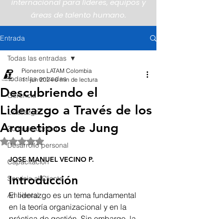
internacional para líderes, equipos y
áreas de talento humano.
Entrada
Todas las entradas
Pioneros LATAM Colombia
Todas las entradas
11 jun 2024
6 min de lectura
Descubriendo el
Gerencia
Liderazgo a Través de los
Liderazgo
Arquetipos de Jung
Zona de confort
Obtuvo NaN de 5 estrellas.
Desarrollo personal
JOSE MANUEL VECINO P.
Capacitación
Introducción
Servicio al Cliente
El liderazgo es un tema fundamental 
Ambiental
en la teoría organizacional y en la 
práctica de gestión. Sin embargo, la 