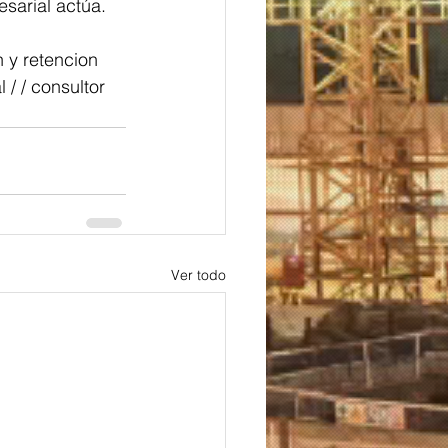
sarial actúa.
n y retencion 
/ / consultor 
Ver todo