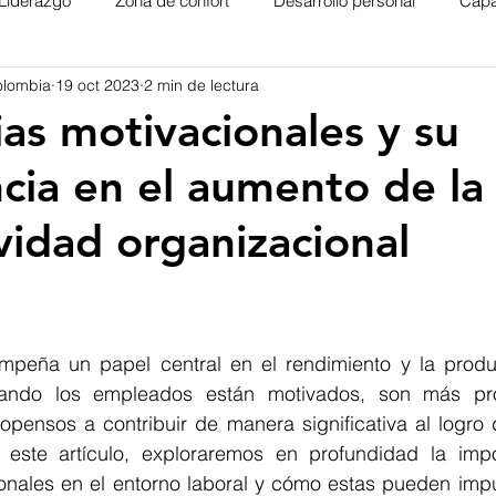
Liderazgo
Zona de confort
Desarrollo personal
Capa
olombia
19 oct 2023
2 min de lectura
ias motivacionales y su
cia en el aumento de la
vidad organizacional
trellas.
peña un papel central en el rendimiento y la produc
uando los empleados están motivados, son más pro
pensos a contribuir de manera significativa al logro d
este artículo, exploraremos en profundidad la impo
onales en el entorno laboral y cómo estas pueden impul