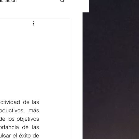
citación
tividad de las 
ductivos, más 
e los objetivos 
rtancia de las 
sar el éxito de 