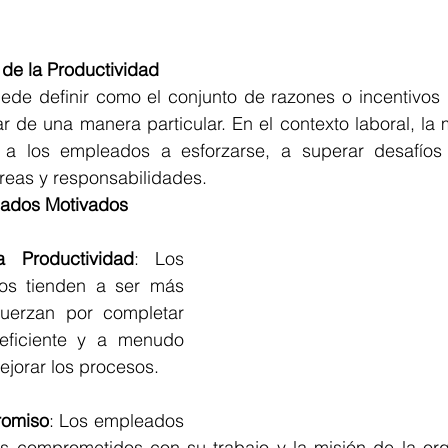
 de la Productividad
ede definir como el conjunto de razones o incentivos 
 de una manera particular. En el contexto laboral, la m
a los empleados a esforzarse, a superar desafíos 
reas y responsabilidades.
eados Motivados
 Productividad
: 
Los 
s tienden a ser más 
fuerzan por completar 
ficiente y a menudo 
jorar los procesos.
romiso
:
 Los empleados 
 comprometidos con su trabajo y la misión de la orga