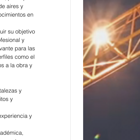
e aires y 
ocimientos en 
ir su objetivo 
fesional y 
vante para las 
files como el 
s a la obra y 
talezas y 
tos y 
xperiencia y 
cadémica, 