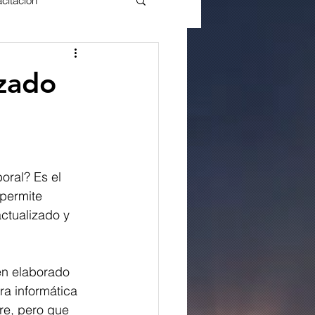
citación
izado
oral? Es el 
 permite 
ctualizado y 
en elaborado 
ra informática 
re, pero que 