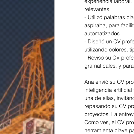
experiencia laboral,
relevantes.
- Utilizó palabras c
aspiraba, para facili
automatizados.
- Diseñó un CV profe
utilizando colores, 
- Revisó su CV profe
gramaticales, y para
Ana envió su CV pro
inteligencia artifici
una de ellas, invitán
repasando su CV prof
proyectos. La entrev
Como ves, el CV pro
herramienta clave pa