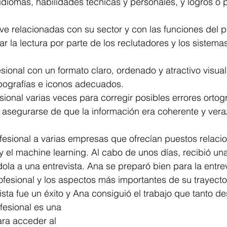
 idiomas, habilidades técnicas y personales, y logros o 
lave relacionadas con su sector y con las funciones del p
tar la lectura por parte de los reclutadores y los sistema
sional con un formato claro, ordenado y atractivo visua
tipografías e iconos adecuados.
sional varias veces para corregir posibles errores ortogr
 asegurarse de que la información era coherente y vera
fesional a varias empresas que ofrecían puestos relaci
al y el machine learning. Al cabo de unos días, recibió u
dola a una entrevista. Ana se preparó bien para la entrev
esional y los aspectos más importantes de su trayector
ista fue un éxito y Ana consiguió el trabajo que tanto d
fesional es una 
ra acceder al 