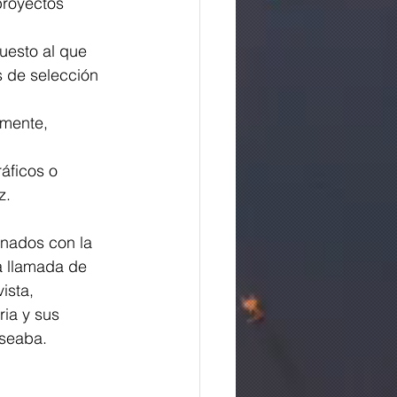
proyectos 
uesto al que 
s de selección 
lmente, 
áficos o 
z.
onados con la 
na llamada de 
ista, 
ia y sus 
eseaba.