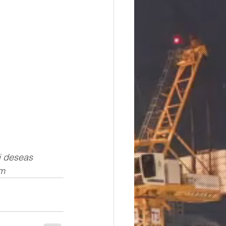
i deseas 
om