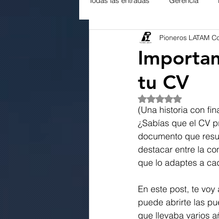
Todas las entradas
Gerencia
Pioneros LATAM C
Servicio al Cliente
Ambiental
Importan
tu CV
Obtuvo NaN de 5 es
(Una historia con fina
¿Sabías que el CV pr
documento que resume
destacar entre la c
que lo adaptes a cad
En este post, te voy
puede abrirte las pu
que llevaba varios 