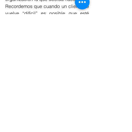
Recordemos que cuando un cliente se 
vuelve “difícil” es posible que esté 
insatisfecho con alguno de los 
aspectos que componen el servicio, en 
este sentido es preciso revisar si las 
expectativas del cliente están siendo 
atendidas, por ejemplo, el producto o 
servicio que se entrega, ¿es de buena 
calidad?, se entregó en los tiempos 
esperados por el cliente?¿cumple con 
los parámetros prometidos?, etc..