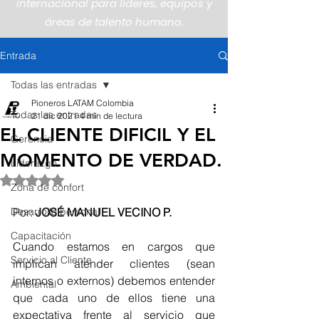
internacional para líderes, equipos y
áreas de talento humano.
Entrada
Todas las entradas
Pioneros LATAM Colombia
Todas las entradas
21 dic 2021
4 min de lectura
EL CLIENTE DIFICIL Y EL
Gerencia
MOMENTO DE VERDAD.
Liderazgo
Obtuvo NaN de 5 estrellas.
Zona de confort
Desarrollo personal
Por: 
JOSÉ MANUEL VECINO P.
Capacitación
Cuando estamos en cargos que 
Servicio al Cliente
implican atender clientes (sean 
internos o externos) debemos entender 
Ambiental
que cada uno de ellos tiene una 
expectativa frente al servicio que 