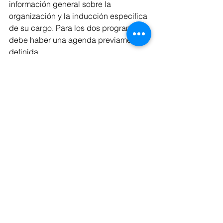
información general sobre la 
organización y la inducción especifica 
de su cargo. Para los dos programas 
debe haber una agenda previamente 
definida .
4-     Entendimiento: en esta etapa el 
colaborador inicia a ejercer sus 
labores con acompañamiento y 
feedback constante de su jefe.
5-     Retroalimentación y evaluación: 
este proceso es como cualquier otro 
de la organización que se debe medir, 
ajustar y mejorar, por lo tanto, al final 
del proceso es importante que el 
colaborador evalué como le pareció el 
proceso, como se sintió y que 
sugerencias de mejora puede dar.