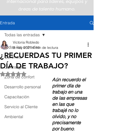
internacional para líderes, equipos y
áreas de talento humano.
Entrada
Todas las entradas
Victoria Robledo
Todas las entradas
9 may 2021
4 min de lectura
¿RECUERDAS TU PRIMER
Gerencia
DÍA DE TRABAJO?
Liderazgo
Obtuvo NaN de 5 estrellas.
Zona de confort
Aún recuerdo el 
primer día de 
Desarrollo personal
trabajo en una 
Capacitación
de las empresas 
en las que 
Servicio al Cliente
trabajé no lo 
olvido, y no 
Ambiental
precisamente 
por bueno
. 