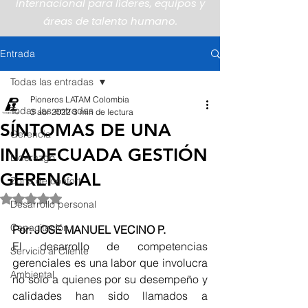
internacional para líderes, equipos y
áreas de talento humano.
Entrada
Todas las entradas
Pioneros LATAM Colombia
Todas las entradas
3 abr 2022
3 min de lectura
SÍNTOMAS DE UNA
Gerencia
INADECUADA GESTIÓN
Liderazgo
GERENCIAL
Zona de confort
Obtuvo NaN de 5 estrellas.
Desarrollo personal
Capacitación
Por: JOSE MANUEL VECINO P.
El desarrollo de competencias 
Servicio al Cliente
gerenciales es una labor que involucra 
Ambiental
no solo a quienes por su desempeño y 
calidades han sido llamados a 