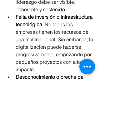
liderazgo debe ser visible, 
coherente y sostenido.
Falta de inversión o infraestructura 
tecnológica
: No todas las 
empresas tienen los recursos de 
una multinacional. Sin embargo, la 
digitalización puede hacerse 
progresivamente, empezando por 
pequeños proyectos con alto 
impacto.
Desconocimiento o brecha de 
talento digital
: Aquí se impone 
una política clara de 
reskilling y 
upskilling
, así como la 
colaboración con aliados 
estratégicos y expertos externos.