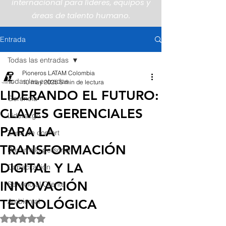
internacional para líderes, equipos y
áreas de talento humano.
Entrada
Todas las entradas
Pioneros LATAM Colombia
Todas las entradas
10 may 2025
5 min de lectura
LIDERANDO EL FUTURO:
Gerencia
CLAVES GERENCIALES
Liderazgo
PARA LA
Zona de confort
TRANSFORMACIÓN
Desarrollo personal
DIGITAL Y LA
Capacitación
INNOVACIÓN
Servicio al Cliente
TECNOLÓGICA
Ambiental
Obtuvo NaN de 5 estrellas.