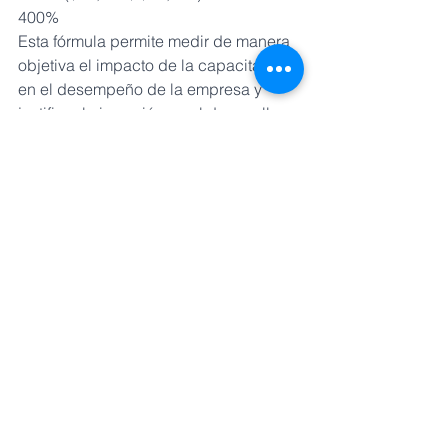
400%
Esta fórmula permite medir de manera 
objetiva el impacto de la capacitación 
en el desempeño de la empresa y 
justificar la inversión en el desarrollo 
del talento.
Un ejemplo de una empresa que ha 
implementado con éxito la medición 
del ROI en sus procesos de 
capacitación es IBM. Esta compañía 
ha desarrollado una metodología de 
evaluación de la capacitación basada 
en el modelo de Donald Kirkpatrick, 
que incluye cuatro niveles: reacción, 
aprendizaje, comportamiento y 
resultados. Utilizando esta 
metodología, IBM ha logrado medir el 