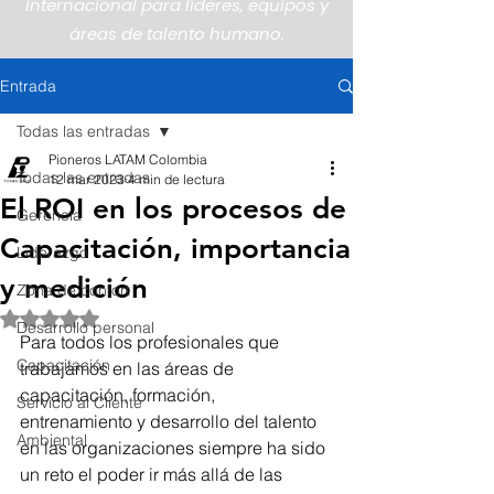
internacional para líderes, equipos y
áreas de talento humano.
Entrada
Todas las entradas
Pioneros LATAM Colombia
Todas las entradas
12 mar 2023
4 min de lectura
El ROI en los procesos de
Gerencia
Capacitación, importancia
Liderazgo
y medición
Zona de confort
Obtuvo NaN de 5 estrellas.
Desarrollo personal
Para todos los profesionales que 
Capacitación
trabajamos en las áreas de 
capacitación, formación, 
Servicio al Cliente
entrenamiento y desarrollo del talento 
Ambiental
en las organizaciones siempre ha sido 
un reto el poder ir más allá de las 