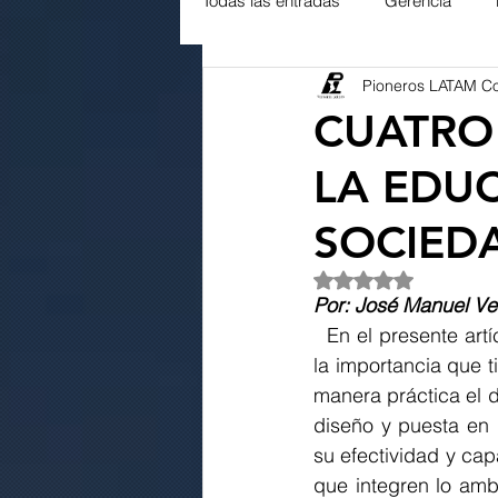
Todas las entradas
Gerencia
Pioneros LATAM C
Servicio al Cliente
Ambiental
CUATRO
LA EDU
SOCIEDA
Obtuvo NaN de 5 es
Por: José Manuel Ve
  En el presente artículo se pretenden expresar, de modo breve, algunas reflexiones sobre 
la importancia que t
manera práctica el d
diseño y puesta en
su efectividad y ca
que integren lo amb