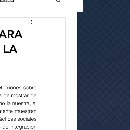
citación
PARA
 LA
a de mostrar de 
 la nuestra, el 
mente muestren 
cticas sociales 
de integración 