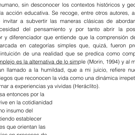
humano, sin desconocer los contextos históricos y geog
a acción educativa. Se recoge, entre otros autores, a
invitar a subvertir las maneras clásicas de abordar
esidad del pensamiento y por tanto abrir la posi
 y diferenciador que entiende que la comprensión de 
rcada en categorías simples que, quizá, fueron pr
a intuición de una realidad que se predica como compl
mplejo es la alternativa de lo sim
ple (Morin, 1994) y al 
n llamado a la humildad, que a mi juicio, refiere nu
riegos que reconocen la vida como una dinámica irrepetib
rnar a experiencias ya vividas (Heráclito).
ive en la cotidianidad 
mo insumo del 
tiendo establecer 
s que orientan las 
ias en procesos de 