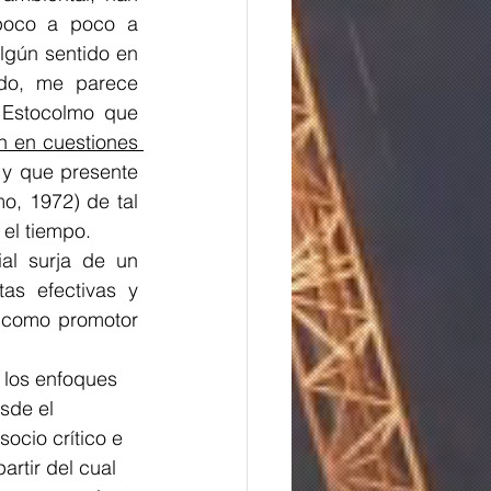
poco a poco a 
lgún sentido en 
do, me parece 
 Estocolmo que 
 en cuestiones 
 y que presente 
, 1972) de tal 
el tiempo. 
al surja de un 
s efectivas y 
l como promotor 
sde el 
 socio crítico e 
artir del cual 