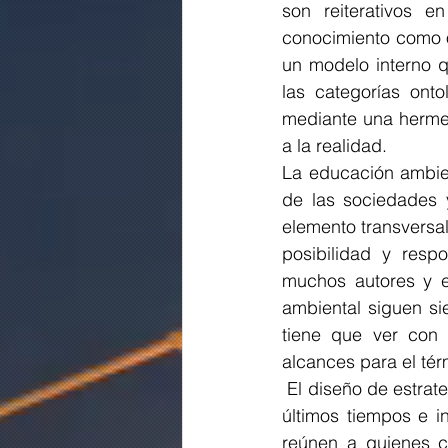
son reiterativos 
conocimiento como o
un modelo interno q
las categorías onto
mediante una hermen
a la realidad. 
La educación ambien
de las sociedades 
elemento transversal
posibilidad y resp
muchos autores y e
ambiental siguen si
tiene que ver con 
alcances para el tér
 El diseño de estrategias educativas, que sin duda han adquirido fuerza y relevancia en los 
últimos tiempos e i
reúnen a quienes co