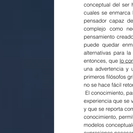
conceptual del ser 
cuales se enmarca l
pensador capaz de 
complejo como nec
pensamiento creador
puede quedar enma
alternativas para l
entonces, que 
lo co
una advertencia y u
primeros filósofos g
no se hace fácil reto
 El conocimiento, pasa entonces por la 
experiencia que se v
y que se reporta co
conocimiento, permi
modelos conceptuale
expresiones necesar