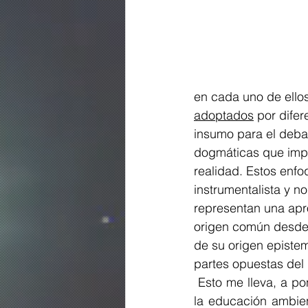
en cada uno de ellos
adoptados
 por dife
insumo para el debat
dogmáticas que impi
realidad. Estos enf
instrumentalista y n
representan una apro
origen común desde l
de su origen epistem
partes opuestas del 
 Esto me lleva, a poner a su consideración, lo que visualizo como los grandes desafíos de 
la educación ambien