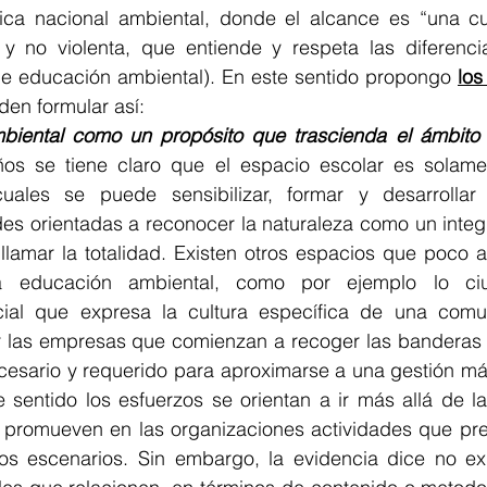
tica nacional ambiental, donde el alcance es “una cul
va y no violenta, que entiende y respeta las diferenci
a de educación ambiental). En este sentido propongo 
los
den formular así:
iental como un propósito que trascienda el ámbito 
os se tiene claro que el espacio escolar es solame
cuales se puede sensibilizar, formar y desarrollar 
des orientadas a reconocer la naturaleza como un integ
lamar la totalidad. Existen otros espacios que poco a
la educación ambiental, como por ejemplo lo ci
ial que expresa la cultura específica de una comun
las empresas que comienzan a recoger las banderas d
sario y requerido para aproximarse a una gestión má
e sentido los esfuerzos se orientan a ir más allá de l
e promueven en las organizaciones actividades que pret