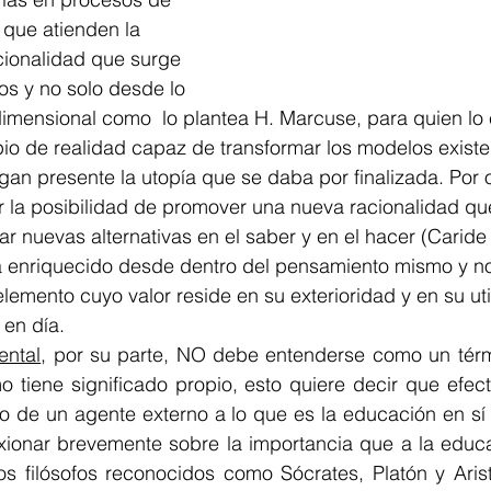
 que atienden la 
cionalidad que surge 
os y no solo desde lo 
dimensional como  lo plantea H. Marcuse, para quien lo 
pio de realidad capaz de transformar los modelos exist
an presente la utopía que se daba por finalizada. Por o
 la posibilidad de promover una nueva racionalidad que
 nuevas alternativas en el saber y en el hacer (Caride
a enriquecido desde dentro del pensamiento mismo y n
emento cuyo valor reside en su exterioridad y en su uti
 en día.
ental
, por su parte, NO debe entenderse como un tér
o tiene significado propio, esto quiere decir que efec
 o de un agente externo a lo que es la educación en sí
exionar brevemente sobre la importancia que a la educa
os filósofos reconocidos como Sócrates, Platón y Arist