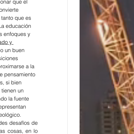
onar que el 
onvierte 
tanto que es 
 La educación 
s enfoques y 
ado y 
do un buen 
iciones 
roximarse a la 
de pensamiento 
, si bien 
 tienen un 
do la fuente 
representan 
eológico.
s cosas, en lo 