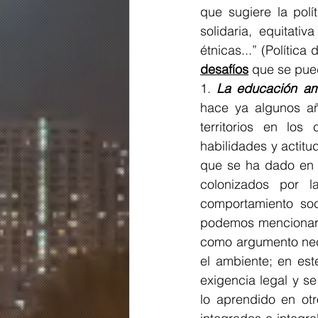
que sugiere la polí
solidaria, equitati
étnicas...” (Polític
desafíos
 que se pue
1. 
La educación amb
hace ya algunos añ
territorios en los 
habilidades y actitu
que se ha dado en l
colonizados por 
comportamiento soc
podemos mencionar 
como argumento nece
el ambiente; en est
exigencia legal y s