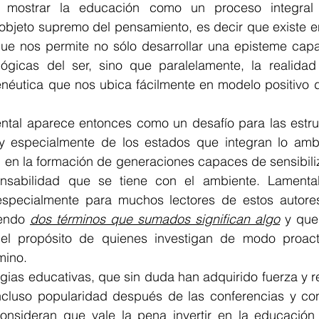
en mostrar la educación como un proceso integral
bjeto supremo del pensamiento, es decir que existe e
ue nos permite no sólo desarrollar una episteme capaz 
lógicas del ser, sino que paralelamente, la realidad
éutica que nos ubica fácilmente en modelo positivo de
tal aparece entonces como un desafío para las estruc
y especialmente de los estados que integran lo amb
 en la formación de generaciones capaces de sensibiliza
onsabilidad que se tiene con el ambiente. Lamentab
specialmente para muchos lectores de estos autores
endo 
dos términos que sumados significan algo
 y que
el propósito de quienes investigan de modo proacti
mino.
ncluso popularidad después de las conferencias y co
nsideran que vale la pena invertir en la educación 