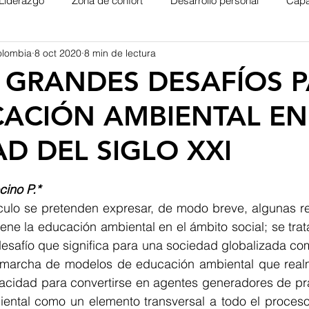
Liderazgo
Zona de confort
Desarrollo personal
Capa
olombia
8 oct 2020
8 min de lectura
 GRANDES DESAFÍOS 
CACIÓN AMBIENTAL EN
D DEL SIGLO XXI
trellas.
cino P.*
iene la educación ambiental en el ámbito social; se trat
esafío que significa para una sociedad globalizada como
 marcha de modelos de educación ambiental que real
pacidad para convertirse en agentes generadores de prá
iental como un elemento transversal a todo el proceso 