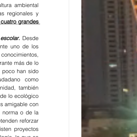
tura ambiental 
as regionales y 
 cuatro grandes 
escolar
.
 Desde 
nte uno de los 
conocimientos, 
rante más de lo 
 poco han sido 
udadano como 
idad, también 
e lo ecológico 
s amigable con 
a norma o de la 
enden reforzar 
lo aprendido en otros escenarios. Sin embargo, la evidencia dice no existen proyectos 