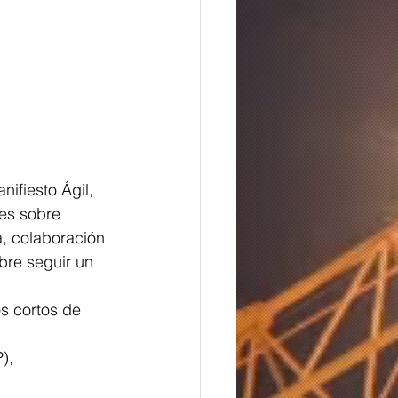
ifiesto Ágil, 
es sobre 
, colaboración 
bre seguir un 
os cortos de 
), 