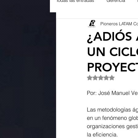
Todas las entradas
Gerencia
Pioneros LATAM C
Servicio al Cliente
Ambiental
¿ADIÓS 
UN CICL
PROYEC
Obtuvo NaN de 5 es
Por: José Manuel Ve
Las metodologías ági
en un fenómeno glob
organizaciones gesti
la eficiencia. 