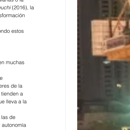
euchi
 (2016), la 
nsformación 
ondo estos 
 en muchas 
e 
eres de la 
 tienden a 
e lleva a la 
las de 
 y autonomía 