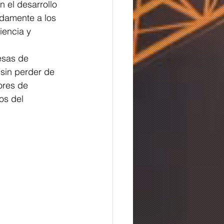
 el desarrollo 
idamente a los 
iencia y 
esas de 
 sin perder de 
ores de 
os del 