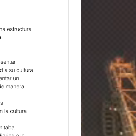
a estructura 
a.
sentar 
 a su cultura 
entar un 
 de manera 
s 
 la cultura 
mitaba 
arias o la 