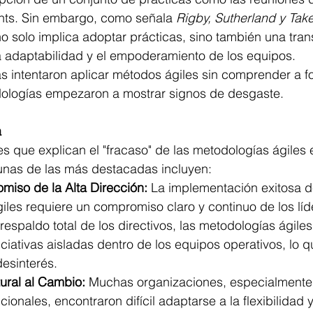
ints. Sin embargo, como señala 
Rigby, Sutherland y Tak
o solo implica adoptar prácticas, sino también una tra
la adaptabilidad y el empoderamiento de los equipos. 
 intentaron aplicar métodos ágiles sin comprender a f
odologías empezaron a mostrar signos de desgaste.
a
es que explican el "fracaso" de las metodologías ágiles
unas de las más destacadas incluyen:
miso de la Alta Dirección:
 La implementación exitosa d
iles requiere un compromiso claro y continuo de los líd
respaldo total de los directivos, las metodologías ágiles
iativas aisladas dentro de los equipos operativos, lo qu
desinterés.
tural al Cambio:
 Muchas organizaciones, especialmente 
icionales, encontraron difícil adaptarse a la flexibilidad