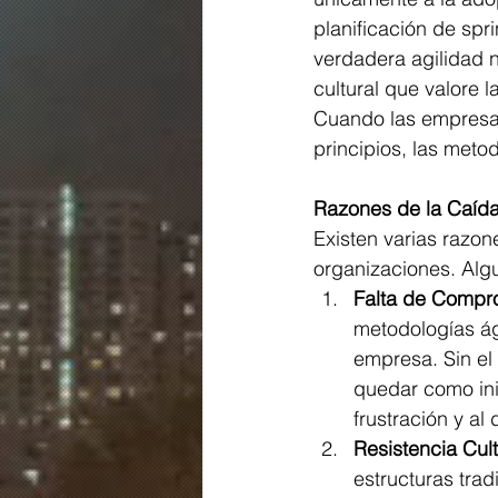
planificación de spr
verdadera agilidad n
cultural que valore 
Cuando las empresas
principios, las met
Razones de la Caíd
Existen varias razon
organizaciones. Alg
Falta de Compro
metodologías ág
empresa. Sin el 
quedar como inic
frustración y al 
Resistencia Cul
estructuras trad