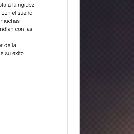
a a la rigidez 
 con el sueño 
, muchas 
ndían con las 
r de la 
e su éxito 