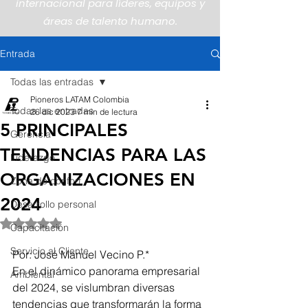
internacional para líderes, equipos y
áreas de talento humano.
Entrada
Todas las entradas
Pioneros LATAM Colombia
Todas las entradas
26 dic 2023
7 min de lectura
5 PRINCIPALES
Gerencia
TENDENCIAS PARA LAS
Liderazgo
ORGANIZACIONES EN
Zona de confort
2024
Desarrollo personal
Obtuvo NaN de 5 estrellas.
Capacitación
Servicio al Cliente
Por: José Manuel Vecino P.*
En el dinámico panorama empresarial 
Ambiental
del 2024, se vislumbran diversas 
tendencias que transformarán la forma 