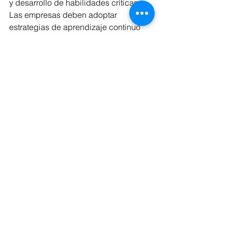
y desarrollo de habilidades críticas. 
Las empresas deben adoptar 
estrategias de aprendizaje continuo 
que permitan a los empleados adquirir 
nuevas habilidades y adaptarse a las 
demandas cambiantes del mercado 
laboral. Esto implica inversiones 
significativas en programas de 
capacitación y desarrollo profesional, 
así como el uso de tecnologías 
educativas emergentes. Además, la 
gestión del talento debe ir más allá de 
simplemente llenar vacantes, 
centrándose en la retención y el 
crecimiento interno. La creación de 
planes de carrera personalizados, el 
mentoring y el reconocimiento 
constante son elementos clave para 
fomentar un compromiso duradero y 